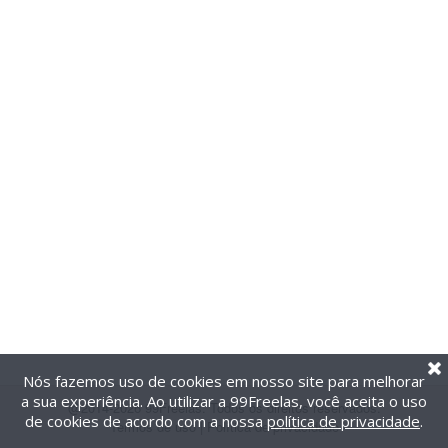
Nós fazemos uso de cookies em nosso site para melhorar
a sua experiência. Ao utilizar a 99Freelas, você aceita o uso
@2014-2026 99Freelas. Todos os direitos reservados.
de cookies de acordo com a nossa
política de privacidade
.
Termos de uso
|
Política de privacidade