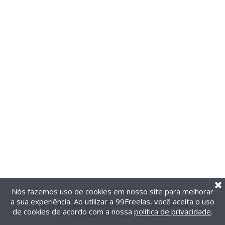
Nós fazemos uso de cookies em nosso site para melhorar
a sua experiência. Ao utilizar a 99Freelas, você aceita o uso
@2014-2026 99Freelas. Todos os direitos reservados.
de cookies de acordo com a nossa
política de privacidade
.
Termos de uso
|
Política de privacidade