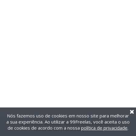
Nós fazemos uso de cookies em nosso site para melhorar
a sua experiência. Ao utilizar a 99Freelas, você aceita o uso
@2014-2026 99Freelas. Todos os direitos reservados.
de cookies de acordo com a nossa
política de privacidade
.
Termos de uso
|
Política de privacidade