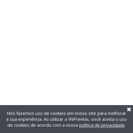
Nós fazemos uso de cookies em nosso site para melhorar
a sua experiência. Ao utilizar a 99Freelas, você aceita o uso
@2014-2026 99Freelas. Todos os direitos reservados.
de cookies de acordo com a nossa
política de privacidade
.
Termos de uso
|
Política de privacidade