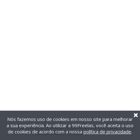
Nós fazemos uso de cookies em nosso site para melhorar
a sua experiência. Ao utilizar a 99Freelas, você aceita o uso
@2014-2026 99Freelas. Todos os direitos reservados.
de cookies de acordo com a nossa
política de privacidade
.
Termos de uso
|
Política de privacidade