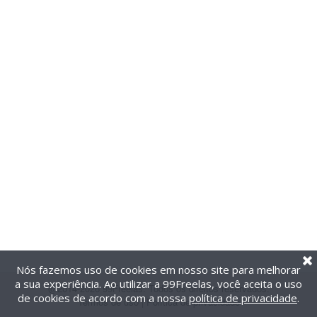
Nós fazemos uso de cookies em nosso site para melhorar
a sua experiência. Ao utilizar a 99Freelas, você aceita o uso
@2014-2026 99Freelas. Todos os direitos reservados.
de cookies de acordo com a nossa
política de privacidade
.
Termos de uso
|
Política de privacidade