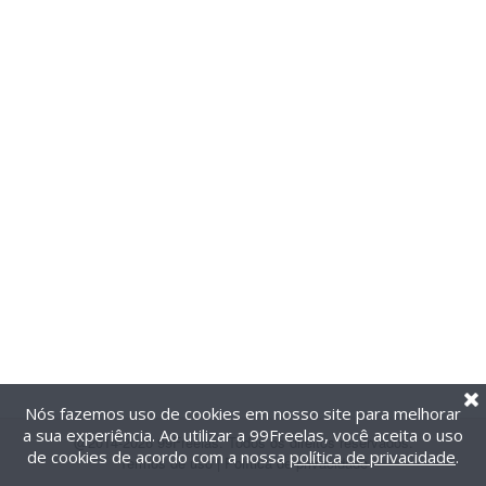
Nós fazemos uso de cookies em nosso site para melhorar
a sua experiência. Ao utilizar a 99Freelas, você aceita o uso
@2014-2026 99Freelas. Todos os direitos reservados.
de cookies de acordo com a nossa
política de privacidade
.
Termos de uso
|
Política de privacidade