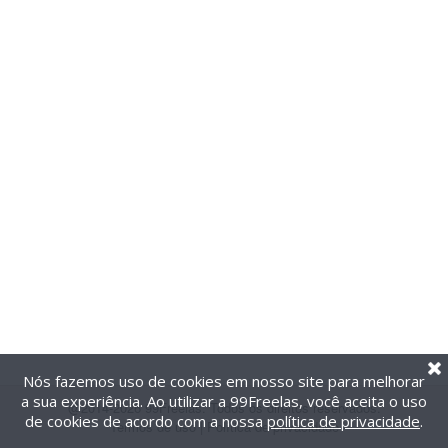
Nós fazemos uso de cookies em nosso site para melhorar
a sua experiência. Ao utilizar a 99Freelas, você aceita o uso
@2014-2026 99Freelas. Todos os direitos reservados.
de cookies de acordo com a nossa
política de privacidade
.
Termos de uso
|
Política de privacidade