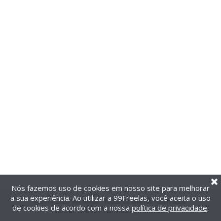
Nós fazemos uso de cookies em nosso site para melhorar
a sua experiência. Ao utilizar a 99Freelas, você aceita o uso
@2014-2026 99Freelas. Todos os direitos reservados.
de cookies de acordo com a nossa
política de privacidade
.
Termos de uso
|
Política de privacidade