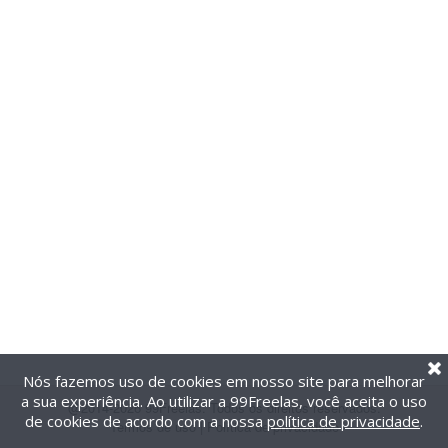
Nós fazemos uso de cookies em nosso site para melhorar
a sua experiência. Ao utilizar a 99Freelas, você aceita o uso
@2014-2026 99Freelas. Todos os direitos reservados.
de cookies de acordo com a nossa
política de privacidade
.
Termos de uso
|
Política de privacidade