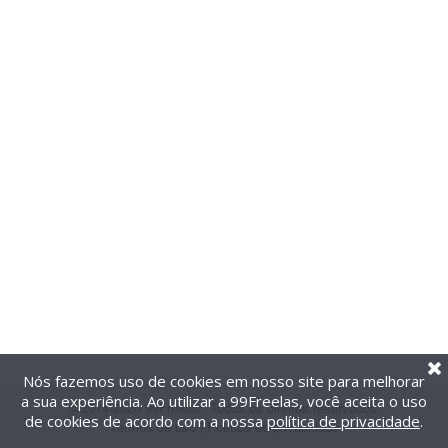
Nós fazemos uso de cookies em nosso site para melhorar
a sua experiência. Ao utilizar a 99Freelas, você aceita o uso
@2014-2026 99Freelas. Todos os direitos reservados.
de cookies de acordo com a nossa
política de privacidade
.
Termos de uso
|
Política de privacidade