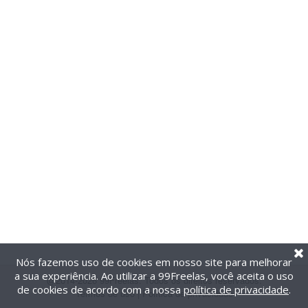
Nós fazemos uso de cookies em nosso site para melhorar
a sua experiência. Ao utilizar a 99Freelas, você aceita o uso
@2014-2026 99Freelas. Todos os direitos reservados.
de cookies de acordo com a nossa
política de privacidade
.
Termos de uso
|
Política de privacidade