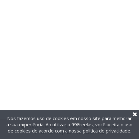
Nós fazemos uso de cookies em nosso site para melhorar
a sua experiência. Ao utilizar a 99Freelas, você aceita o uso
@2014-2026 99Freelas. Todos os direitos reservados.
de cookies de acordo com a nossa
política de privacidade
.
Termos de uso
|
Política de privacidade