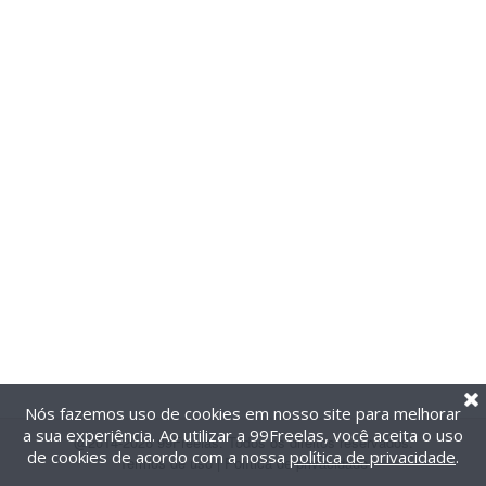
Nós fazemos uso de cookies em nosso site para melhorar
a sua experiência. Ao utilizar a 99Freelas, você aceita o uso
@2014-2026 99Freelas. Todos os direitos reservados.
de cookies de acordo com a nossa
política de privacidade
.
Termos de uso
|
Política de privacidade