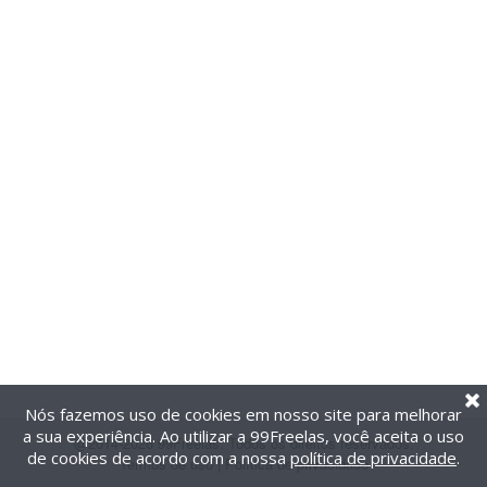
Nós fazemos uso de cookies em nosso site para melhorar
a sua experiência. Ao utilizar a 99Freelas, você aceita o uso
@2014-2026 99Freelas. Todos os direitos reservados.
de cookies de acordo com a nossa
política de privacidade
.
Termos de uso
|
Política de privacidade