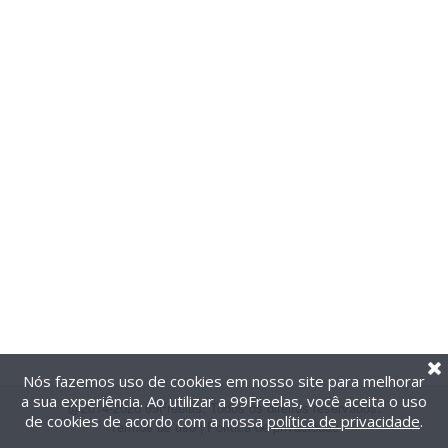
Nós fazemos uso de cookies em nosso site para melhorar
a sua experiência. Ao utilizar a 99Freelas, você aceita o uso
@2014-2026 99Freelas. Todos os direitos reservados.
de cookies de acordo com a nossa
política de privacidade
.
Termos de uso
|
Política de privacidade