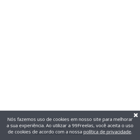
Nós fazemos uso de cookies em nosso site para melhorar
a sua experiência. Ao utilizar a 99Freelas, você aceita o uso
@2014-2026 99Freelas. Todos os direitos reservados.
de cookies de acordo com a nossa
política de privacidade
.
Termos de uso
|
Política de privacidade