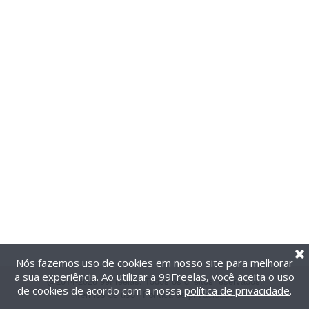
Nós fazemos uso de cookies em nosso site para melhorar
a sua experiência. Ao utilizar a 99Freelas, você aceita o uso
@2014-2026 99Freelas. Todos os direitos reservados.
de cookies de acordo com a nossa
política de privacidade
.
Termos de uso
|
Política de privacidade