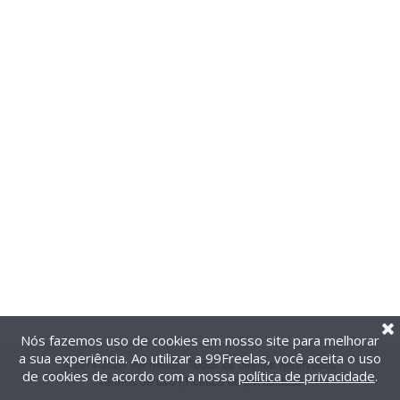
Nós fazemos uso de cookies em nosso site para melhorar
a sua experiência. Ao utilizar a 99Freelas, você aceita o uso
@2014-2026 99Freelas. Todos os direitos reservados.
de cookies de acordo com a nossa
política de privacidade
.
Termos de uso
|
Política de privacidade