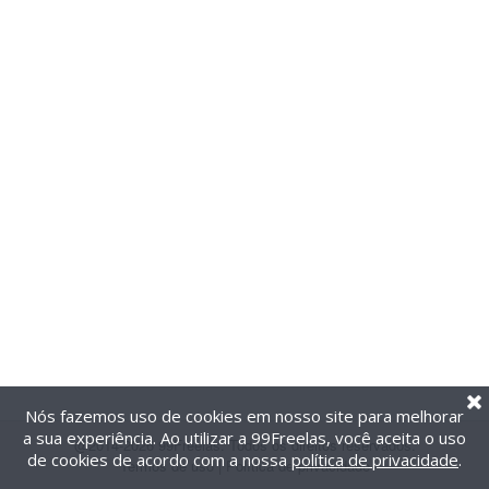
Nós fazemos uso de cookies em nosso site para melhorar
a sua experiência. Ao utilizar a 99Freelas, você aceita o uso
@2014-2026 99Freelas. Todos os direitos reservados.
de cookies de acordo com a nossa
política de privacidade
.
Termos de uso
|
Política de privacidade