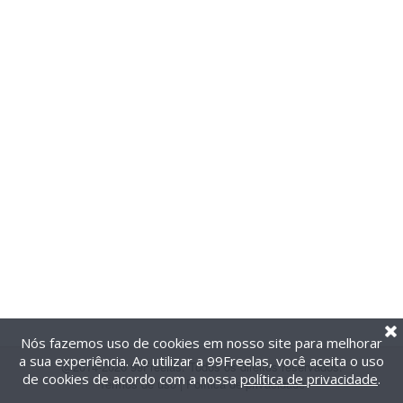
Nós fazemos uso de cookies em nosso site para melhorar
a sua experiência. Ao utilizar a 99Freelas, você aceita o uso
@2014-2026 99Freelas. Todos os direitos reservados.
de cookies de acordo com a nossa
política de privacidade
.
Termos de uso
|
Política de privacidade