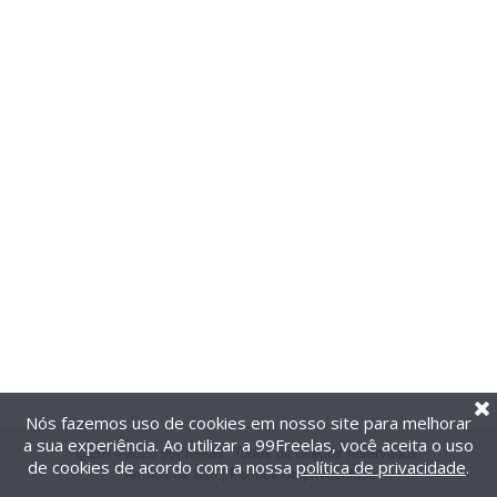
Nós fazemos uso de cookies em nosso site para melhorar
a sua experiência. Ao utilizar a 99Freelas, você aceita o uso
@2014-2026 99Freelas. Todos os direitos reservados.
de cookies de acordo com a nossa
política de privacidade
.
Termos de uso
|
Política de privacidade