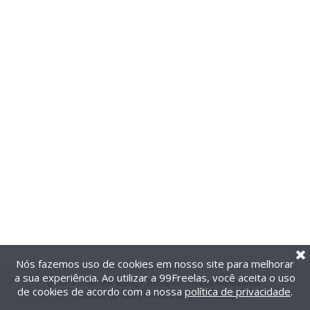
Nós fazemos uso de cookies em nosso site para melhorar
a sua experiência. Ao utilizar a 99Freelas, você aceita o uso
@2014-2026 99Freelas. Todos os direitos reservados.
de cookies de acordo com a nossa
política de privacidade
.
Termos de uso
|
Política de privacidade