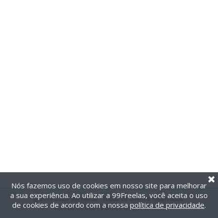
Nós fazemos uso de cookies em nosso site para melhorar
a sua experiência. Ao utilizar a 99Freelas, você aceita o uso
@2014-2026 99Freelas. Todos os direitos reservados.
de cookies de acordo com a nossa
política de privacidade
.
Termos de uso
|
Política de privacidade