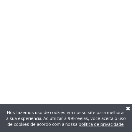
Nós fazemos uso de cookies em nosso site para melhorar
a sua experiência. Ao utilizar a 99Freelas, você aceita o uso
@2014-2026 99Freelas. Todos os direitos reservados.
de cookies de acordo com a nossa
política de privacidade
.
Termos de uso
|
Política de privacidade