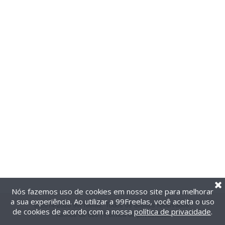
Nós fazemos uso de cookies em nosso site para melhorar
a sua experiência. Ao utilizar a 99Freelas, você aceita o uso
@2014-2026 99Freelas. Todos os direitos reservados.
de cookies de acordo com a nossa
política de privacidade
.
Termos de uso
|
Política de privacidade