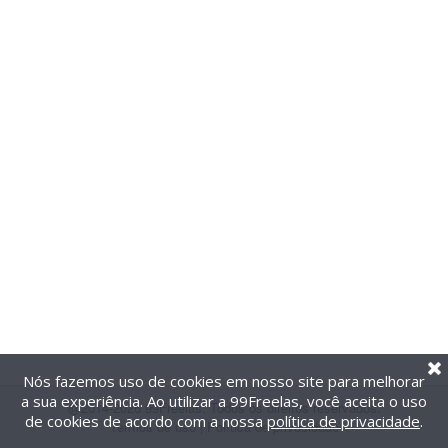
Nós fazemos uso de cookies em nosso site para melhorar
a sua experiência. Ao utilizar a 99Freelas, você aceita o uso
@2014-2026 99Freelas. Todos os direitos reservados.
de cookies de acordo com a nossa
política de privacidade
.
Termos de uso
|
Política de privacidade