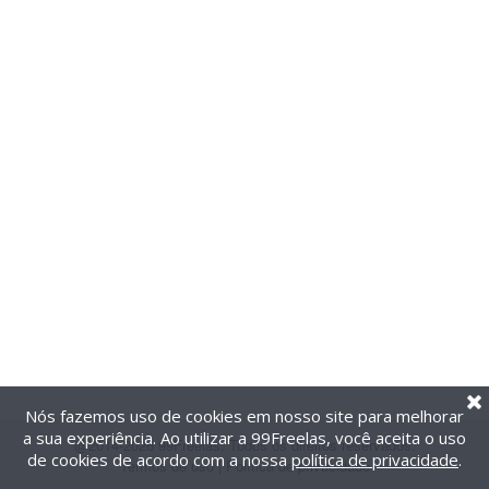
Nós fazemos uso de cookies em nosso site para melhorar
a sua experiência. Ao utilizar a 99Freelas, você aceita o uso
@2014-2026 99Freelas. Todos os direitos reservados.
de cookies de acordo com a nossa
política de privacidade
.
Termos de uso
|
Política de privacidade