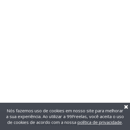
Nós fazemos uso de cookies em nosso site para melhorar
a sua experiência. Ao utilizar a 99Freelas, você aceita o uso
@2014-2026 99Freelas. Todos os direitos reservados.
de cookies de acordo com a nossa
política de privacidade
.
Termos de uso
|
Política de privacidade