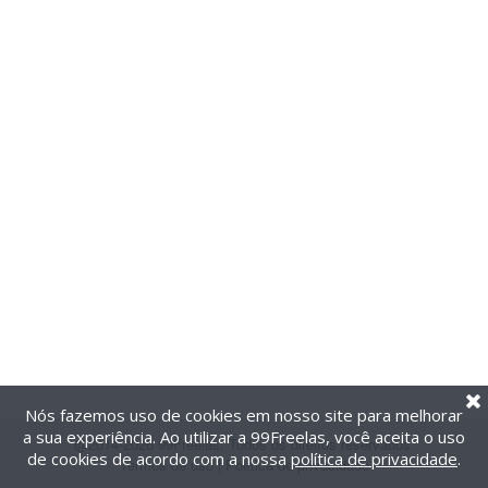
Nós fazemos uso de cookies em nosso site para melhorar
a sua experiência. Ao utilizar a 99Freelas, você aceita o uso
@2014-2026 99Freelas. Todos os direitos reservados.
de cookies de acordo com a nossa
política de privacidade
.
Termos de uso
|
Política de privacidade