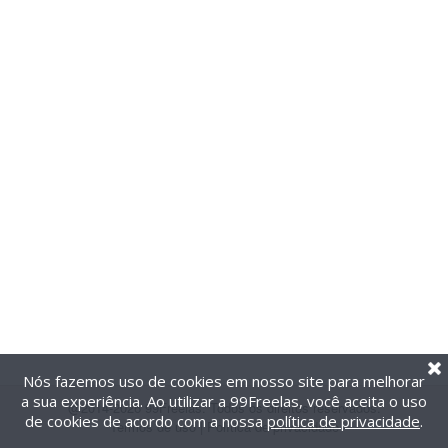
Nós fazemos uso de cookies em nosso site para melhorar
a sua experiência. Ao utilizar a 99Freelas, você aceita o uso
@2014-2026 99Freelas. Todos os direitos reservados.
de cookies de acordo com a nossa
política de privacidade
.
Termos de uso
|
Política de privacidade