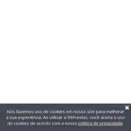
Nós fazemos uso de cookies em nosso site para melhorar
a sua experiência. Ao utilizar a 99Freelas, você aceita o uso
@2014-2026 99Freelas. Todos os direitos reservados.
de cookies de acordo com a nossa
política de privacidade
.
Termos de uso
|
Política de privacidade