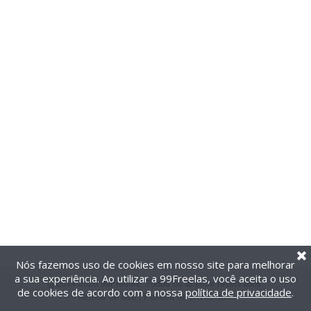
Nós fazemos uso de cookies em nosso site para melhorar
a sua experiência. Ao utilizar a 99Freelas, você aceita o uso
@2014-2026 99Freelas. Todos os direitos reservados.
de cookies de acordo com a nossa
política de privacidade
.
Termos de uso
|
Política de privacidade