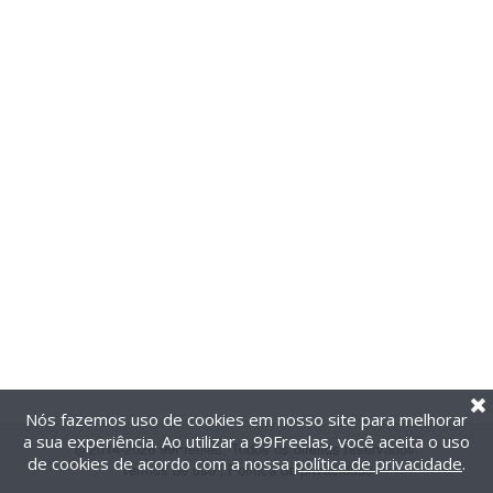
Nós fazemos uso de cookies em nosso site para melhorar
a sua experiência. Ao utilizar a 99Freelas, você aceita o uso
@2014-2026 99Freelas. Todos os direitos reservados.
de cookies de acordo com a nossa
política de privacidade
.
Termos de uso
|
Política de privacidade