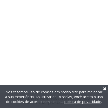
Nós fazemos uso de cookies em nosso site para melhorar
a sua experiência. Ao utilizar a 99Freelas, você aceita o uso
@2014-2026 99Freelas. Todos os direitos reservados.
de cookies de acordo com a nossa
política de privacidade
.
Termos de uso
|
Política de privacidade