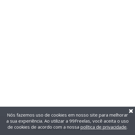
Nós fazemos uso de cookies em nosso site para melhorar
a sua experiência. Ao utilizar a 99Freelas, você aceita o uso
@2014-2026 99Freelas. Todos os direitos reservados.
de cookies de acordo com a nossa
política de privacidade
.
Termos de uso
|
Política de privacidade