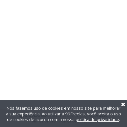
Nós fazemos uso de cookies em nosso site para melhorar
a sua experiência. Ao utilizar a 99Freelas, você aceita o uso
@2014-2026 99Freelas. Todos os direitos reservados.
de cookies de acordo com a nossa
política de privacidade
.
Termos de uso
|
Política de privacidade