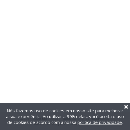
Nós fazemos uso de cookies em nosso site para melhorar
a sua experiência. Ao utilizar a 99Freelas, você aceita o uso
@2014-2026 99Freelas. Todos os direitos reservados.
de cookies de acordo com a nossa
política de privacidade
.
Termos de uso
|
Política de privacidade