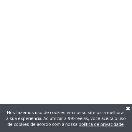
Nós fazemos uso de cookies em nosso site para melhorar
a sua experiência. Ao utilizar a 99Freelas, você aceita o uso
@2014-2026 99Freelas. Todos os direitos reservados.
de cookies de acordo com a nossa
política de privacidade
.
Termos de uso
|
Política de privacidade