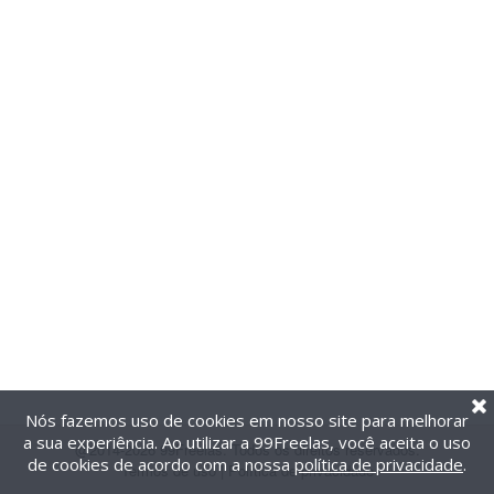
Nós fazemos uso de cookies em nosso site para melhorar
a sua experiência. Ao utilizar a 99Freelas, você aceita o uso
@2014-2026 99Freelas. Todos os direitos reservados.
de cookies de acordo com a nossa
política de privacidade
.
Termos de uso
|
Política de privacidade