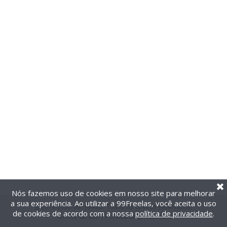
Nós fazemos uso de cookies em nosso site para melhorar
a sua experiência. Ao utilizar a 99Freelas, você aceita o uso
@2014-2026 99Freelas. Todos os direitos reservados.
de cookies de acordo com a nossa
política de privacidade
.
Termos de uso
|
Política de privacidade