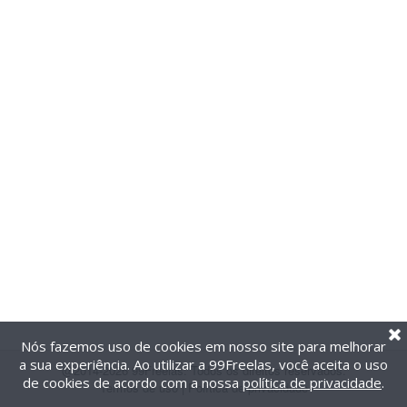
Nós fazemos uso de cookies em nosso site para melhorar
a sua experiência. Ao utilizar a 99Freelas, você aceita o uso
@2014-2026 99Freelas. Todos os direitos reservados.
de cookies de acordo com a nossa
política de privacidade
.
Termos de uso
|
Política de privacidade