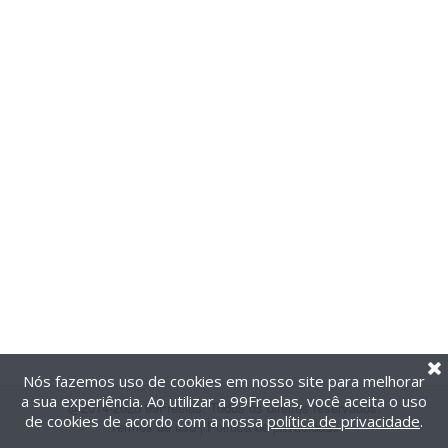
Nós fazemos uso de cookies em nosso site para melhorar
a sua experiência. Ao utilizar a 99Freelas, você aceita o uso
@2014-2026 99Freelas. Todos os direitos reservados.
de cookies de acordo com a nossa
política de privacidade
.
Termos de uso
|
Política de privacidade