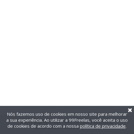
Nós fazemos uso de cookies em nosso site para melhorar
a sua experiência. Ao utilizar a 99Freelas, você aceita o uso
@2014-2026 99Freelas. Todos os direitos reservados.
de cookies de acordo com a nossa
política de privacidade
.
Termos de uso
|
Política de privacidade