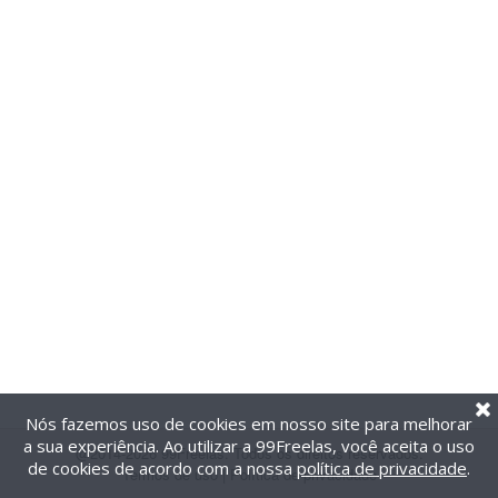
Nós fazemos uso de cookies em nosso site para melhorar
a sua experiência. Ao utilizar a 99Freelas, você aceita o uso
@2014-2026 99Freelas. Todos os direitos reservados.
de cookies de acordo com a nossa
política de privacidade
.
Termos de uso
|
Política de privacidade