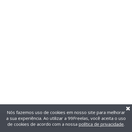
Nós fazemos uso de cookies em nosso site para melhorar
a sua experiência. Ao utilizar a 99Freelas, você aceita o uso
@2014-2026 99Freelas. Todos os direitos reservados.
de cookies de acordo com a nossa
política de privacidade
.
Termos de uso
|
Política de privacidade