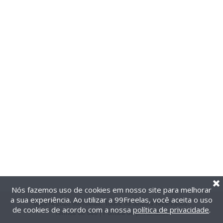
Nós fazemos uso de cookies em nosso site para melhorar
a sua experiência. Ao utilizar a 99Freelas, você aceita o uso
@2014-2026 99Freelas. Todos os direitos reservados.
de cookies de acordo com a nossa
política de privacidade
.
Termos de uso
|
Política de privacidade