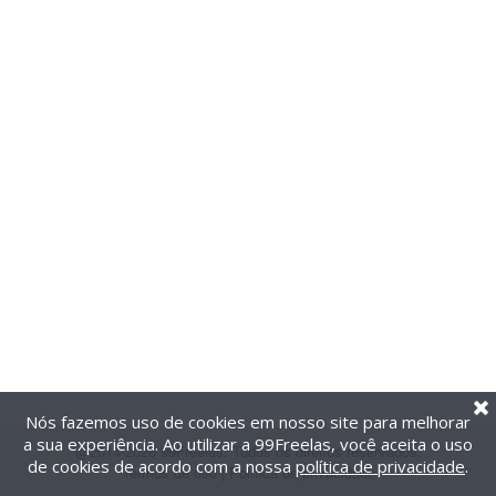
Nós fazemos uso de cookies em nosso site para melhorar
a sua experiência. Ao utilizar a 99Freelas, você aceita o uso
@2014-2026 99Freelas. Todos os direitos reservados.
de cookies de acordo com a nossa
política de privacidade
.
Termos de uso
|
Política de privacidade