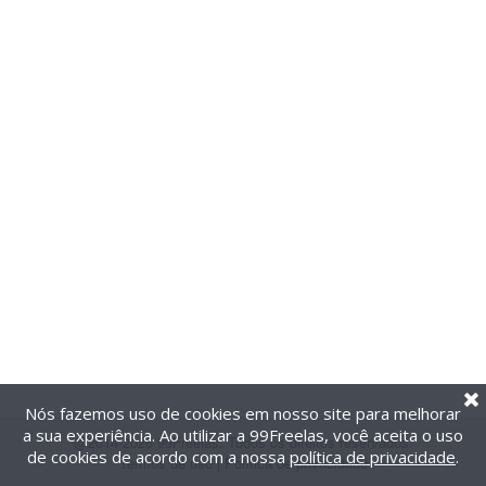
Nós fazemos uso de cookies em nosso site para melhorar
a sua experiência. Ao utilizar a 99Freelas, você aceita o uso
@2014-2026 99Freelas. Todos os direitos reservados.
de cookies de acordo com a nossa
política de privacidade
.
Termos de uso
|
Política de privacidade