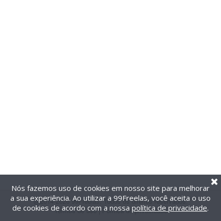
Nós fazemos uso de cookies em nosso site para melhorar
a sua experiência. Ao utilizar a 99Freelas, você aceita o uso
@2014-2026 99Freelas. Todos os direitos reservados.
de cookies de acordo com a nossa
política de privacidade
.
Termos de uso
|
Política de privacidade